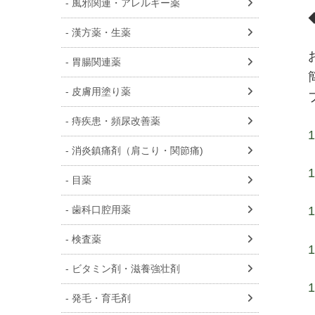
風邪関連・アレルギー薬
漢方薬・生薬
胃腸関連薬
皮膚用塗り薬
痔疾患・頻尿改善薬
消炎鎮痛剤（肩こり・関節痛)
目薬
歯科口腔用薬
検査薬
ビタミン剤・滋養強壮剤
発毛・育毛剤