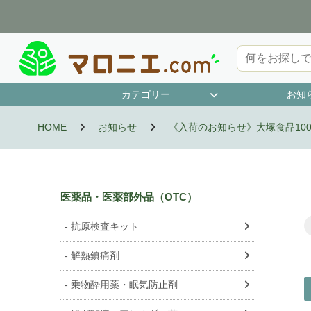
カテゴリー
お知
第1類医薬品
指定第2類医薬品
第2類医薬品
第3類医薬品
抗原検査キット
濫用等のおそれのある医薬品
指定医薬部外品
HOME
お知らせ
《入荷のお知らせ》大塚食品100k
医薬品・医薬部外品（OTC）
抗原検査キット
解熱鎮痛剤
乗物酔用薬・眠気防止剤