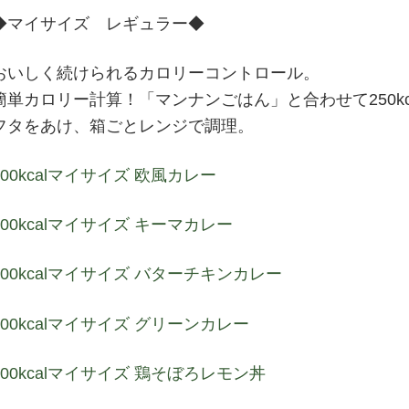
◆マイサイズ レギュラー◆
ITA
POL
おいしく続けられるカロリーコントロール。
UKR
簡単カロリー計算！「マンナンごはん」と合わせて250kc
NLD
フタをあけ、箱ごとレンジで調理。
ROU
100kcalマイサイズ 欧風カレー
GRC
HUN
100kcalマイサイズ キーマカレー
CZE
SWE
100kcalマイサイズ バターチキンカレー
BGR
100kcalマイサイズ グリーンカレー
DNK
FIN
100kcalマイサイズ 鶏そぼろレモン丼
SVK