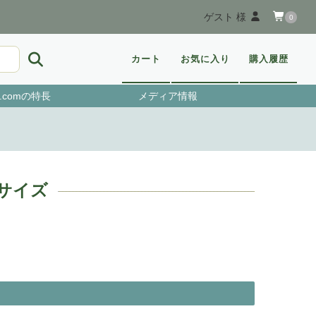
ゲスト 様
0
カート
お気に入り
購入履歴
.comの特長
メディア情報
イサイズ