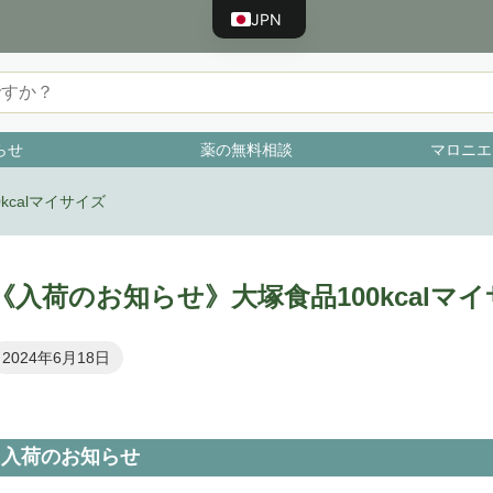
JPN
ENG
CHN
TWN
らせ
薬の無料相談
マロニエ
KOR
VNM
calマイサイズ
BRA
IDN
《入荷のお知らせ》大塚食品100kcalマ
ESP
FRA
2024年6月18日
PRT
RUS
DEU
入荷のお知らせ
TUR