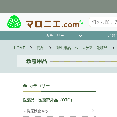
カテゴリー
お知
第1類医薬品
指定第2類医薬品
第2類医薬品
第3類医薬品
抗原検査キット
濫用等のおそれのある医薬品
指定医薬部外品
HOME
商品
衛生用品・ヘルスケア・化粧品
救急用品
カテゴリー
医薬品・医薬部外品（OTC）
抗原検査キット