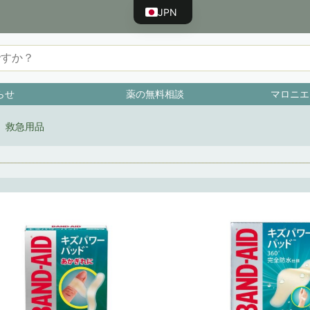
JPN
ENG
CHN
TWN
らせ
薬の無料相談
マロニエ
KOR
VNM
救急用品
BRA
IDN
ESP
FRA
PRT
RUS
DEU
TUR