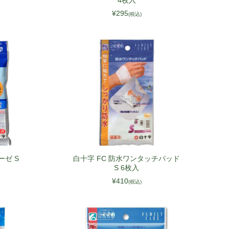
4枚入
¥295
(税込)
ガーゼ S
白十字 FC 防水ワンタッチパッド
S 6枚入
¥410
(税込)