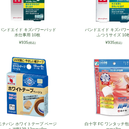
ITA
POL
UKR
バンドエイド キズパワーパッド
バンドエイド キズパワ
水仕事用 10枚
ふつうサイズ 10
NLD
¥935
¥935
(税込)
(税込)
ROU
GRC
HUN
CZE
SWE
BGR
DNK
FIN
SVK
ニチバン ホワイトテープ ベージ
白十字 FC ワンタッチ包帯