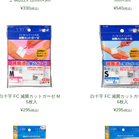
ュ WB129 12mm×9m
mm×3m
NOR
¥330
¥540
(税込)
(税込)
LTU
SVN
LVA
EST
白十字 FC 滅菌カットガーゼ M
白十字 FC 滅菌カット
5枚入
6枚入
¥295
¥295
(税込)
(税込)