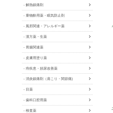
解熱鎮痛剤
乗物酔用薬・眠気防止剤
風邪関連・アレルギー薬
漢方薬・生薬
胃腸関連薬
皮膚用塗り薬
痔疾患・頻尿改善薬
消炎鎮痛剤（肩こり・関節痛)
目薬
歯科口腔用薬
検査薬