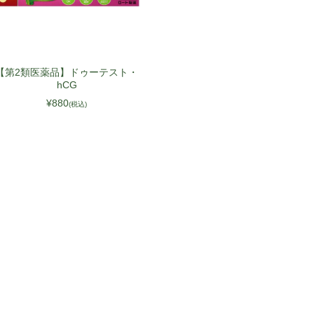
ITA
POL
UKR
【第2類医薬品】ドゥーテスト・
hCG
NLD
¥880
(税込)
ROU
GRC
HUN
CZE
SWE
BGR
DNK
FIN
SVK