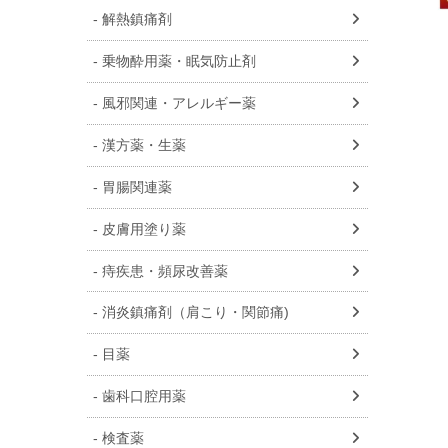
解熱鎮痛剤
乗物酔用薬・眠気防止剤
風邪関連・アレルギー薬
漢方薬・生薬
胃腸関連薬
皮膚用塗り薬
痔疾患・頻尿改善薬
消炎鎮痛剤（肩こり・関節痛)
目薬
歯科口腔用薬
検査薬