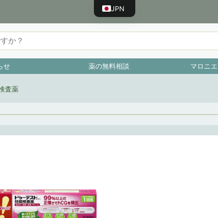
JPN
ENG
CHN
TWN
らせ
薬の無料相談
マロニエ
KOR
VNM
検査薬
BRA
IDN
ESP
FRA
PRT
RUS
DEU
TUR