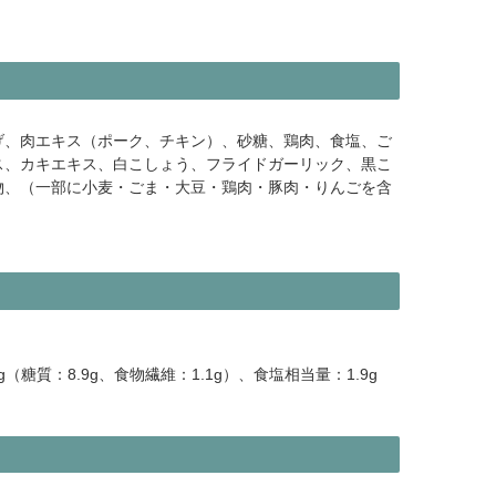
げ、肉エキス（ポーク、チキン）、砂糖、鶏肉、食塩、ご
ス、カキエキス、白こしょう、フライドガーリック、黒こ
物、（一部に小麦・ごま・大豆・鶏肉・豚肉・りんごを含
0g（糖質：8.9g、食物繊維：1.1g）、食塩相当量：1.9g