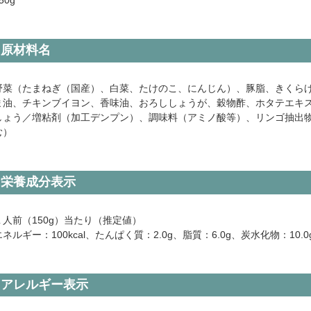
原材料名
野菜（たまねぎ（国産）、白菜、たけのこ、にんじん）、豚脂、きくら
ま油、チキンブイヨン、香味油、おろししょうが、穀物酢、ホタテエキ
しょう／増粘剤（加工デンプン）、調味料（アミノ酸等）、リンゴ抽出
む）
栄養成分表示
１人前（150g）当たり（推定値）
エネルギー：100kcal、たんぱく質：2.0g、脂質：6.0g、炭水化物：10.
アレルギー表示