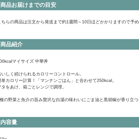
NOR
商品お届けまでの目安
LTU
こちらの商品は注文から発送まで約1週間～10日ほどかかりますので予
SVN
LVA
商品紹介
EST
100kcalマイサイズ 中華丼
おいしく続けられるカロリーコントロール。
簡単カロリー計算！「マンナンごはん」と合わせて250kcal。
フタをあけ、箱ごとレンジで調理。
4種の野菜と魚介の旨み贅沢な白湯の味わいにごま油と黒胡椒が香り立つ
内容量
50g