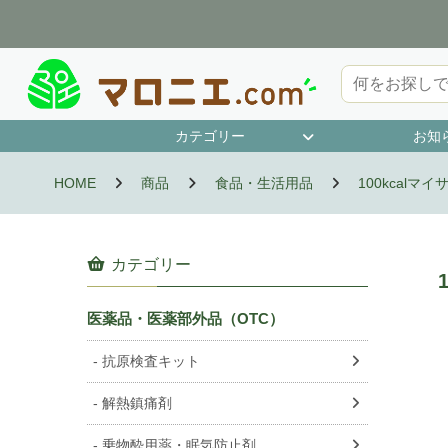
カテゴリー
お知
第1類医薬品
指定第2類医薬品
第2類医薬品
第3類医薬品
抗原検査キット
濫用等のおそれのある医薬品
指定医薬部外品
HOME
商品
食品・生活用品
100kcalマ
カテゴリー
医薬品・医薬部外品（OTC）
抗原検査キット
解熱鎮痛剤
乗物酔用薬・眠気防止剤