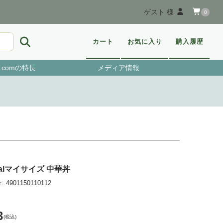
ゲスト 様
0
カート
お気に入り
購入履歴
.comの特長
メディア情報
calマイサイズ 中華丼
:
4901150110112
3
(税込)