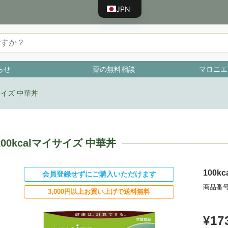
JPN
ENG
CHN
TWN
らせ
薬の無料相談
マロニエ
KOR
VNM
イサイズ 中華丼
BRA
IDN
100kcalマイサイズ 中華丼
ESP
FRA
100k
会員登録せずにご購入いただけます
PRT
商品番号
3,000円以上お買い上げで送料無料
RUS
DEU
¥17
TUR