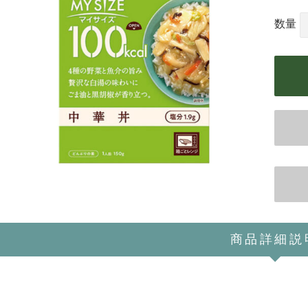
ITA
数量
POL
UKR
NLD
ROU
GRC
HUN
CZE
SWE
BGR
商品詳細説
DNK
FIN
SVK