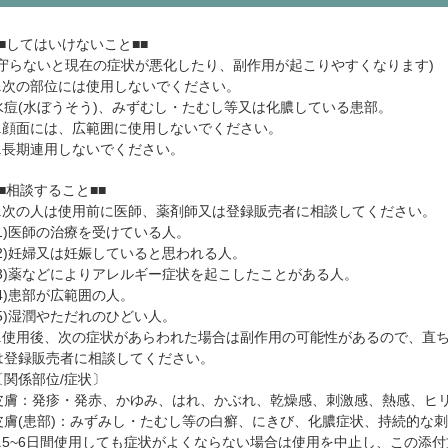
■■してはいけないこと■■
(守らないと現在の症状が悪化したり、副作用が起こりやすくなります)
1.次の部位には使用しないでください。
水痘(水ぼうそう)、みずむし・たむし等又は化膿している患部。
2.顔面には、広範囲に使用しないでください。
3.長期連用しないでください。
■■相談すること■■
1.次の人は使用前に医師、薬剤師又は登録販売者に相談してください。
(1)医師の治療を受けている人。
(2)妊婦又は妊娠していると思われる人。
(3)薬などによりアレルギー症状を起こしたことがある人。
(4)患部が広範囲の人。
(5)湿潤やただれのひどい人。
2.使用後、次の症状があらわれた場合は副作用の可能性があるので、直
は登録販売者に相談してください。
〔関係部位/症状〕
皮膚：発疹・発赤、かゆみ、はれ、かぶれ、乾燥感、刺激感、熱感、ヒ
皮膚(患部)：みずみし・たむし等の白癬、にきび、化膿症状、持続的な
3.5~6日間使用しても症状がよくならない場合は使用を中止し、この添