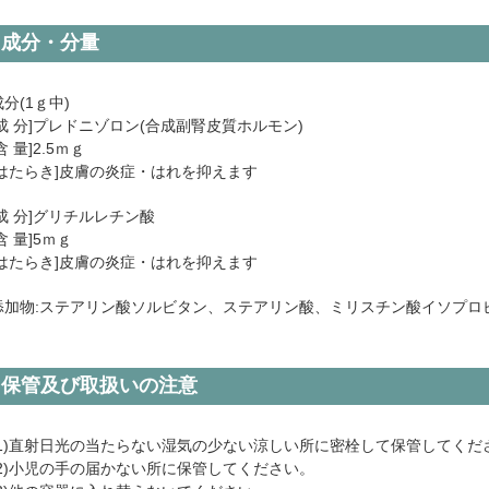
成分・分量
成分(1ｇ中)
[成 分]プレドニゾロン(合成副腎皮質ホルモン)
含 量]2.5ｍｇ
[はたらき]皮膚の炎症・はれを抑えます
[成 分]グリチルレチン酸
含 量]5ｍｇ
[はたらき]皮膚の炎症・はれを抑えます
添加物:ステアリン酸ソルビタン、ステアリン酸、ミリスチン酸イソプロ
保管及び取扱いの注意
(1)直射日光の当たらない湿気の少ない涼しい所に密栓して保管してくだ
(2)小児の手の届かない所に保管してください。