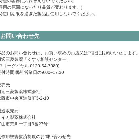
(3)他の容器に入れ替えないでください。
(誤用の原因になったり品質が変わります。)
(4)使用期限を過ぎた製品は使用しないでください。
お問い合わせ先
本品のお問い合わせは、お買い求めのお店又は下記にお願いいたします
田辺三菱製薬「くすり相談センター」
フリーダイヤル 0120-54-7080)
受付時間:弊社営業日の9:00~17:30
販売元
田辺三菱製薬株式会社
大阪市中央区道修町3-2-10
製造販売元
テイカ製薬株式会社
富山市荒川一丁目3番27号
副作用被害救済制度のお問い合わせ先