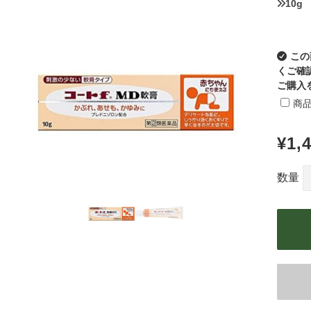
10g
ITA
POL
この
UKR
くご確
ご購入
NLD
商
ROU
GRC
¥1,
HUN
数量
CZE
SWE
BGR
DNK
FIN
SVK