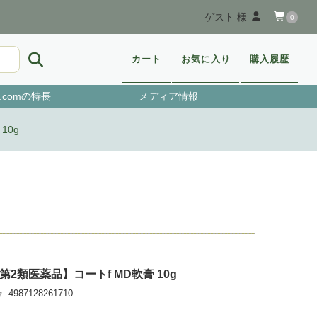
ゲスト 様
0
カート
お気に入り
購入履歴
.comの特長
メディア情報
10g
第2類医薬品】コートf MD軟膏 10g
:
4987128261710