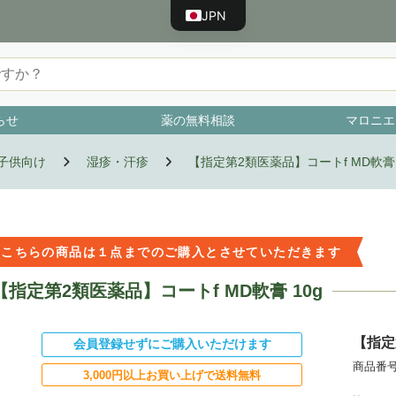
JPN
ENG
CHN
TWN
らせ
薬の無料相談
マロニエ
KOR
VNM
子供向け
湿疹・汗疹
【指定第2類医薬品】コートf MD軟膏 
BRA
IDN
ESP
こちらの商品は１点までのご購入とさせていただきます
FRA
【指定第2類医薬品】コートf MD軟膏 10g
PRT
RUS
【指定
会員登録せずにご購入いただけます
DEU
商品番号
3,000円以上お買い上げで送料無料
TUR