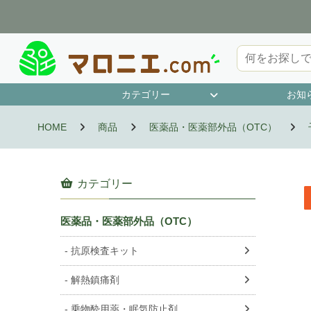
カテゴリー
お知
第1類医薬品
指定第2類医薬品
第2類医薬品
第3類医薬品
抗原検査キット
濫用等のおそれのある医薬品
指定医薬部外品
HOME
商品
医薬品・医薬部外品（OTC）
カテゴリー
医薬品・医薬部外品（OTC）
抗原検査キット
解熱鎮痛剤
乗物酔用薬・眠気防止剤