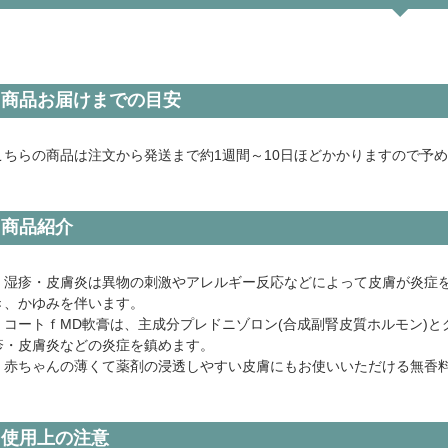
商品お届けまでの目安
こちらの商品は注文から発送まで約1週間～10日ほどかかりますので予
商品紹介
・湿疹・皮膚炎は異物の刺激やアレルギー反応などによって皮膚が炎症
き、かゆみを伴います。
・コートｆMD軟膏は、主成分プレドニゾロン(合成副腎皮質ホルモン)と
疹・皮膚炎などの炎症を鎮めます。
・赤ちゃんの薄くて薬剤の浸透しやすい皮膚にもお使いいただける無香
使用上の注意