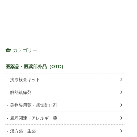
NOR
LTU
SVN
LVA
EST
カテゴリー
医薬品・医薬部外品（OTC）
抗原検査キット
解熱鎮痛剤
乗物酔用薬・眠気防止剤
風邪関連・アレルギー薬
漢方薬・生薬