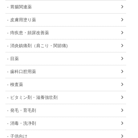
胃腸関連薬
皮膚用塗り薬
痔疾患・頻尿改善薬
消炎鎮痛剤（肩こり・関節痛)
目薬
歯科口腔用薬
検査薬
ビタミン剤・滋養強壮剤
発毛・育毛剤
消毒・洗浄剤
子供向け