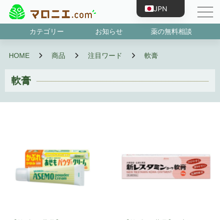
JPN
ENG
カテゴリー
お知らせ
薬の無料相談
CHN
第1類医薬品
指定第2類医薬品
第2類医薬品
第3類医薬品
抗原検査キット
濫用等のおそれのある医薬品
指定医薬部外品
HOME
商品
注目ワード
軟膏
TWN
KOR
軟膏
VNM
BRA
IDN
ESP
FRA
PRT
RUS
DEU
TUR