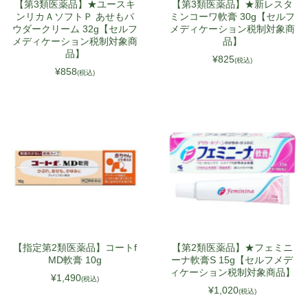
【第3類医薬品】★ユースキ
【第3類医薬品】★新レスタ
ンリカＡソフトＰ あせもパ
ミンコーワ軟膏 30g【セルフ
ITA
ウダークリーム 32g【セルフ
メディケーション税制対象商
メディケーション税制対象商
品】
POL
品】
¥825
(税込)
UKR
¥858
(税込)
NLD
ROU
GRC
HUN
CZE
SWE
BGR
【指定第2類医薬品】コートf
【第2類医薬品】★フェミニ
DNK
MD軟膏 10g
ーナ軟膏S 15g【セルフメデ
FIN
ィケーション税制対象商品】
¥1,490
(税込)
¥1,020
(税込)
SVK