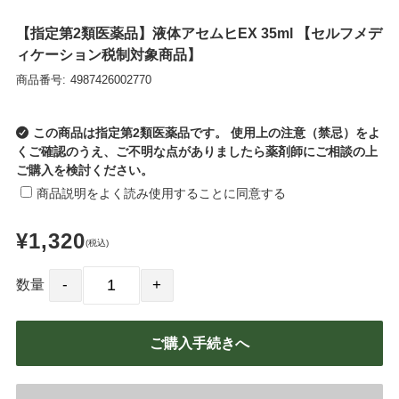
NOR
【指定第2類医薬品】液体アセムヒEX 35ml 【セルフメデ
LTU
ィケーション税制対象商品】
SVN
商品番号:
4987426002770
LVA
EST
この商品は指定第2類医薬品です。 使用上の注意（禁忌）をよ
くご確認のうえ、ご不明な点がありましたら薬剤師にご相談の上
ご購入を検討ください。
商品説明をよく読み使用することに同意する
¥1,320
(税込)
数量