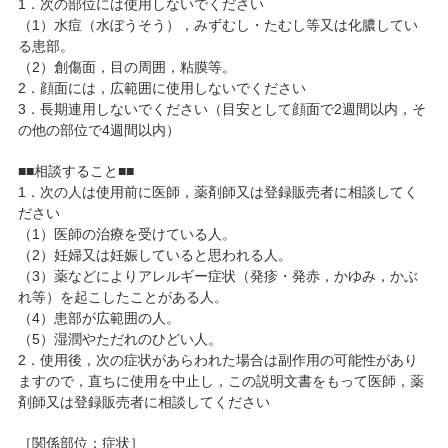
1．次の部位には使用しないでください
（1）水痘（水ぼうそう），みずむし・たむし等又は化膿してい
る患部。
（2）創傷面，目の周囲，粘膜等。
2．顔面には，広範囲に使用しないでください
3．長期連用しないでください（目安として顔面で2週間以内，そ
の他の部位で4週間以内）
■■相談すること■■
1．次の人は使用前に医師，薬剤師又は登録販売者に相談してく
ださい
（1）医師の治療を受けている人。
（2）妊婦又は妊娠していると思われる人。
（3）薬などによりアレルギー症状（発疹・発赤，かゆみ，かぶ
れ等）を起こしたことがある人。
（4）患部が広範囲の人。
（5）湿潤やただれのひどい人。
2．使用後，次の症状があらわれた場合は副作用の可能性があり
ますので，直ちに使用を中止し，この説明文書をもって医師，薬
剤師又は登録販売者に相談してください
［関係部位：症状］