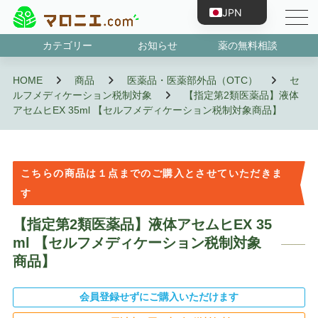
JPN
ENG
カテゴリー
お知らせ
薬の無料相談
CHN
第1類医薬品
指定第2類医薬品
第2類医薬品
第3類医薬品
抗原検査キット
濫用等のおそれのある医薬品
指定医薬部外品
HOME
商品
医薬品・医薬部外品（OTC）
セ
TWN
ルフメディケーション税制対象
【指定第2類医薬品】液体
KOR
アセムヒEX 35ml 【セルフメディケーション税制対象商品】
VNM
BRA
こちらの商品は１点までのご購入とさせていただきま
IDN
す
ESP
【指定第2類医薬品】液体アセムヒEX 35
FRA
ml 【セルフメディケーション税制対象
PRT
商品】
RUS
DEU
会員登録せずにご購入いただけます
TUR