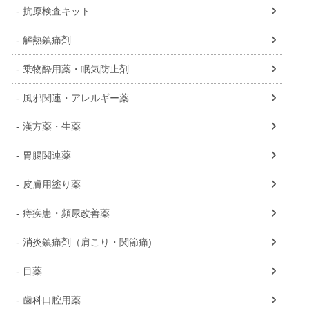
抗原検査キット
解熱鎮痛剤
乗物酔用薬・眠気防止剤
風邪関連・アレルギー薬
漢方薬・生薬
胃腸関連薬
皮膚用塗り薬
痔疾患・頻尿改善薬
消炎鎮痛剤（肩こり・関節痛)
目薬
歯科口腔用薬