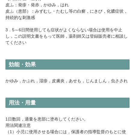
皮ふ：発疹・発赤，かゆみ，はれ
皮ふ（患部）：みずむし・たむし等の白癬，にきび，化膿症状，
持続的な刺激感
3．5～6日間使用しても症状がよくならない場合は使用を中止
し，この説明文書をもって医師，薬剤師又は登録販売者に相談し
てください
効能・効果
かゆみ，かぶれ，湿疹，皮膚炎，あせも，じんましん，虫さされ
用法・用量
1日数回，適量を患部に塗布してください。
用法関連注意
（1）小児に使用させる場合には，保護者の指導監督のもとに使