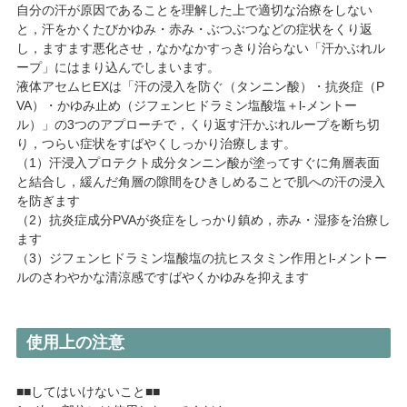
自分の汗が原因であることを理解した上で適切な治療をしない
と，汗をかくたびかゆみ・赤み・ぶつぶつなどの症状をくり返
し，ますます悪化させ，なかなかすっきり治らない「汗かぶれル
ープ」にはまり込んでしまいます。
液体アセムヒEXは「汗の浸入を防ぐ（タンニン酸）・抗炎症（P
VA）・かゆみ止め（ジフェンヒドラミン塩酸塩＋l-メントー
ル）」の3つのアプローチで，くり返す汗かぶれループを断ち切
り，つらい症状をすばやくしっかり治療します。
（1）汗浸入プロテクト成分タンニン酸が塗ってすぐに角層表面
と結合し，緩んだ角層の隙間をひきしめることで肌への汗の浸入
を防ぎます
（2）抗炎症成分PVAが炎症をしっかり鎮め，赤み・湿疹を治療し
ます
（3）ジフェンヒドラミン塩酸塩の抗ヒスタミン作用とl-メントー
ルのさわやかな清涼感ですばやくかゆみを抑えます
使用上の注意
■■してはいけないこと■■