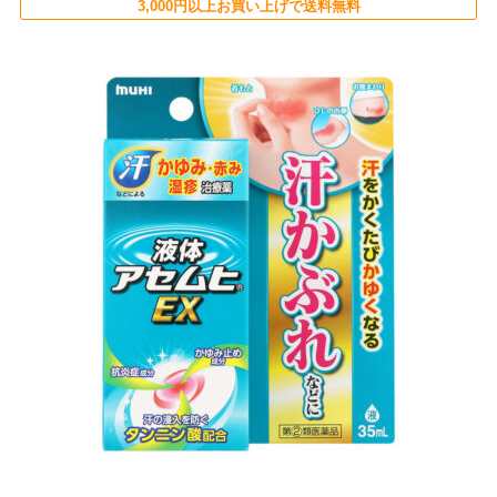
3,000円以上お買い上げで送料無料
ITA
POL
UKR
NLD
ROU
GRC
HUN
CZE
SWE
BGR
DNK
FIN
SVK