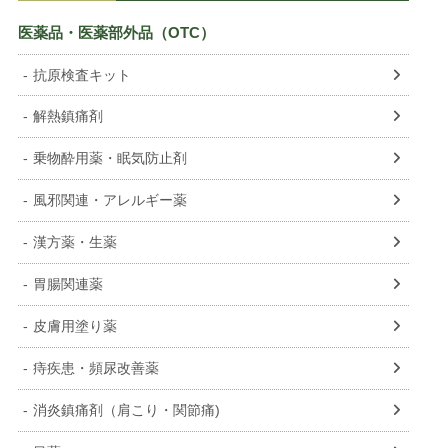
医薬品・医薬部外品（OTC）
抗原検査キット
解熱鎮痛剤
乗物酔用薬・眠気防止剤
風邪関連・アレルギー薬
漢方薬・生薬
胃腸関連薬
皮膚用塗り薬
痔疾患・頻尿改善薬
消炎鎮痛剤（肩こり・関節痛)