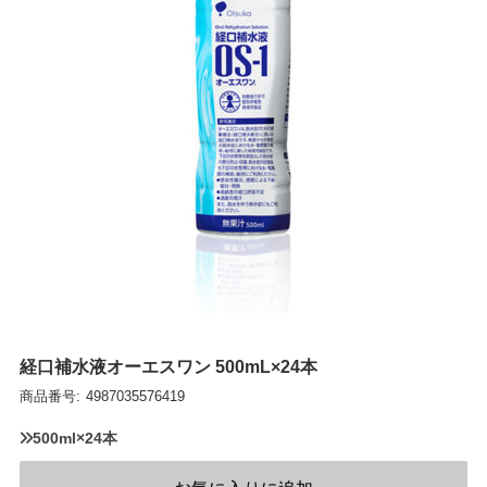
ITA
POL
UKR
NLD
ROU
GRC
HUN
CZE
SWE
BGR
経口補水液オーエスワン 500mL×24本
DNK
商品番号:
4987035576419
FIN
500ml×24本
SVK