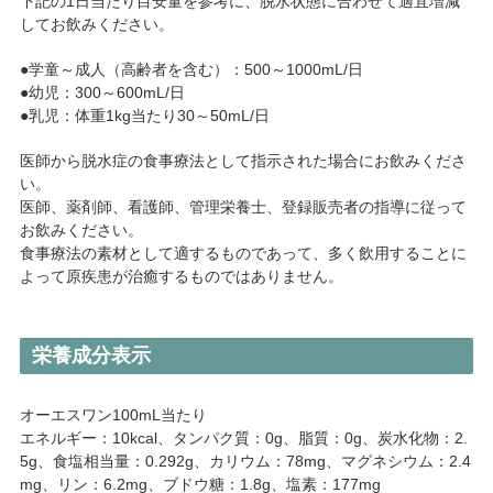
下記の1日当たり目安量を参考に、脱水状態に合わせて適宜増減
してお飲みください。
●学童～成人（高齢者を含む）：500～1000mL/日
●幼児：300～600mL/日
●乳児：体重1kg当たり30～50mL/日
医師から脱水症の食事療法として指示された場合にお飲みくださ
い。
医師、薬剤師、看護師、管理栄養士、登録販売者の指導に従って
お飲みください。
食事療法の素材として適するものであって、多く飲用することに
よって原疾患が治癒するものではありません。
栄養成分表示
オーエスワン100mL当たり
エネルギー：10kcal、タンパク質：0g、脂質：0g、炭水化物：2.
5g、食塩相当量：0.292g、カリウム：78mg、マグネシウム：2.4
mg、リン：6.2mg、ブドウ糖：1.8g、塩素：177mg