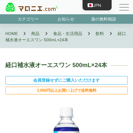
JPN
ENG
カテゴリー
お知らせ
薬の無料相談
CHN
第1類医薬品
指定第2類医薬品
第2類医薬品
第3類医薬品
抗原検査キット
濫用等のおそれのある医薬品
指定医薬部外品
HOME
商品
食品・生活用品
飲料
経口
TWN
補水液オーエスワン 500mL×24本
KOR
VNM
BRA
経口補水液オーエスワン 500mL×24本
IDN
会員登録せずにご購入いただけます
ESP
3,000円以上お買い上げで送料無料
FRA
PRT
RUS
DEU
TUR