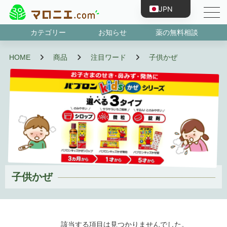
JPN
ENG
カテゴリー
お知らせ
薬の無料相談
CHN
第1類医薬品
指定第2類医薬品
第2類医薬品
第3類医薬品
抗原検査キット
濫用等のおそれのある医薬品
指定医薬部外品
HOME
商品
注目ワード
子供かぜ
TWN
KOR
VNM
BRA
IDN
ESP
FRA
子供かぜ
PRT
RUS
DEU
該当する項目は見つかりませんでした。
TUR