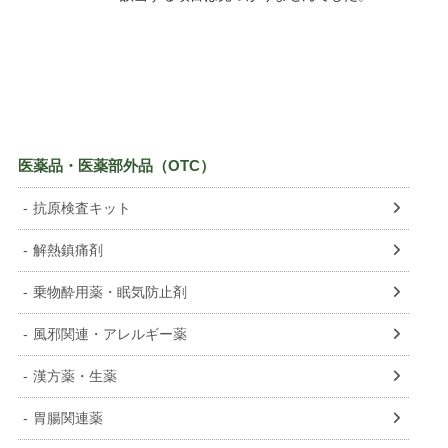
ITA
POL
UKR
NLD
ROU
医薬品・医薬部外品（OTC）
GRC
抗原検査キット
HUN
解熱鎮痛剤
CZE
乗物酔用薬・眠気防止剤
SWE
BGR
風邪関連・アレルギー薬
DNK
漢方薬・生薬
FIN
胃腸関連薬
SVK