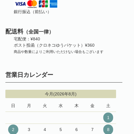
銀行振込（前払い）
配送料
（全国一律）
宅配便：¥840
ポスト投函（クロネコゆうパケット）¥360
商品や数量によりご利用いただけない場合もございます
営業日カレンダー
今月(2026年8月)
日
月
火
水
木
金
土
1
2
3
4
5
6
7
8