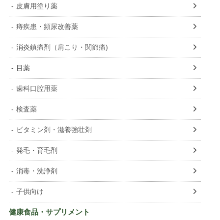
NOR
皮膚用塗り薬
LTU
痔疾患・頻尿改善薬
SVN
消炎鎮痛剤（肩こり・関節痛)
LVA
目薬
EST
歯科口腔用薬
検査薬
ビタミン剤・滋養強壮剤
発毛・育毛剤
消毒・洗浄剤
子供向け
健康食品・サプリメント