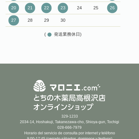
20
21
22
23
24
25
26
27
28
29
30
(
発送業務休日)
329-1233
2034-14, Hoshakuji, Takanezawa-cho, Shioya-gun, Tochigi
028-666-7979
Horario del servicio de consulta por internet y teléfono
9:00-17:45 (cerrado sábados, domingos y festivos)