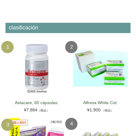
NOR
LTU
SVN
clasificación
LVA
EST
Astacare, 60 cápsulas.
Alfresa White Cot.
¥7,884
¥1,900.
（税込）
（税込）