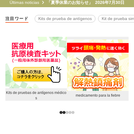
Últimas noticias
「夏季休業のお知らせ」 2026年7月30日
ITA
Kits de prueba de antígenos
Kit de prueba sim
POL
UKR
NLD
ROU
GRC
HUN
CZE
SWE
Kits de pruebas de antígenos médico
Co
medicamento para la fiebre
BGR
s
DNK
FIN
SVK