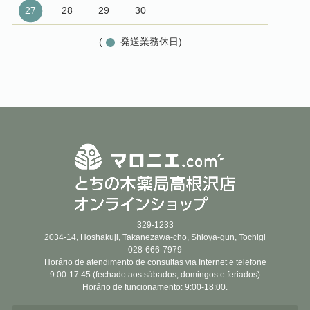
27
28
29
30
(
発送業務休日)
329-1233
2034-14, Hoshakuji, Takanezawa-cho, Shioya-gun, Tochigi
028-666-7979
Horário de atendimento de consultas via Internet e telefone
9:00-17:45 (fechado aos sábados, domingos e feriados)
Horário de funcionamento: 9:00-18:00.