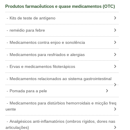
Produtos farmacêuticos e quase medicamentos (OTC)
ITA
Kits de teste de antígeno
POL
UKR
remédio para febre
NLD
Medicamentos contra enjoo e sonolência
ROU
Medicamentos para resfriados e alergias
GRC
HUN
Ervas e medicamentos fitoterápicos
CZE
Medicamentos relacionados ao sistema gastrointestinal
SWE
Pomada para a pele
BGR
Medicamentos para distúrbios hemorroidais e micção freq
DNK
uente
FIN
Analgésicos anti-inflamatórios (ombros rígidos, dores nas
SVK
articulações)