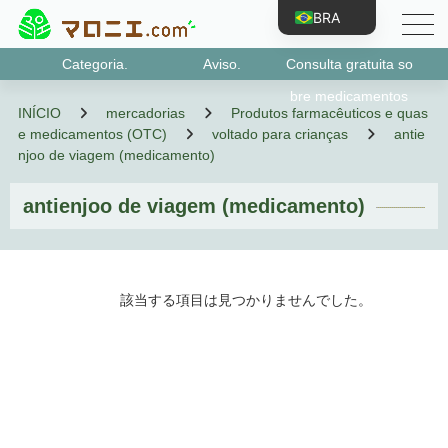
BRA
JPN
Categoria.
Aviso.
Consulta gratuita so
ENG
Medicamentos de classe 1
Medicamentos designados da categoria 2
Medicamentos de classe 2
Medicamentos de classe 3
Kits de teste de antígeno
Medicamentos que podem estar sujeitos a ab
quase-droga designada
bre medicamentos
INÍCIO
mercadorias
Produtos farmacêuticos e quas
CHN
uso, etc.
e medicamentos (OTC)
voltado para crianças
antie
TWN
njoo de viagem (medicamento)
KOR
antienjoo de viagem (medicamento)
VNM
IDN
ESP
該当する項目は見つかりませんでした。
FRA
PRT
RUS
DEU
TUR