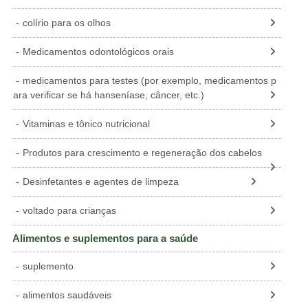
NOR
colírio para os olhos
LTU
Medicamentos odontológicos orais
SVN
LVA
medicamentos para testes (por exemplo, medicamentos p
ara verificar se há hanseníase, câncer, etc.)
EST
Vitaminas e tônico nutricional
Produtos para crescimento e regeneração dos cabelos
Desinfetantes e agentes de limpeza
voltado para crianças
Alimentos e suplementos para a saúde
suplemento
alimentos saudáveis