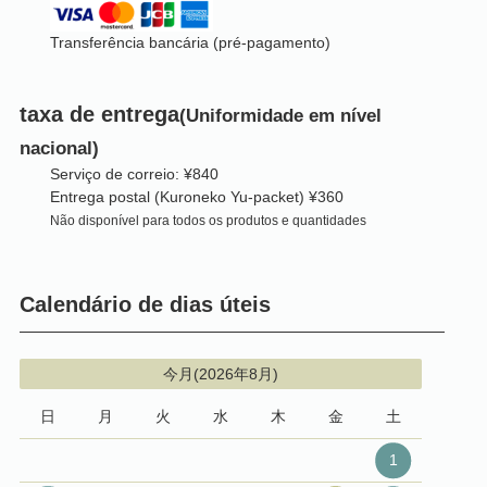
Transferência bancária (pré-pagamento)
taxa de entrega
(Uniformidade em nível
nacional)
Serviço de correio: ¥840
Entrega postal (Kuroneko Yu-packet) ¥360
Não disponível para todos os produtos e quantidades
Calendário de dias úteis
今月(2026年8月)
日
月
火
水
木
金
土
1