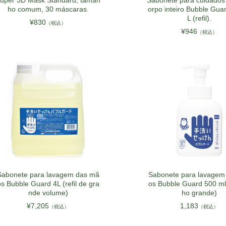
uper 3D Mask Standard, taman
Sabonete para cuidados
NOR
ho comum, 30 máscaras.
orpo inteiro Bubble Gu
L (refil).
¥830
LTU
（税込）
¥946
（税込）
SVN
LVA
EST
Sabonete para lavagem das mã
Sabonete para lavagem
s Bubble Guard 4L (refil de gra
os Bubble Guard 500 ml
nde volume)
ho grande)
¥7,205
1,183
（税込）
（税込）