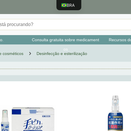
BRA
JPN
ENG
CHN
o.
Consulta gratuita sobre medicament
Recursos d
TWN
os
KOR
e cosméticos
Desinfecção e esterilização
VNM
IDN
ESP
FRA
PRT
RUS
DEU
TUR