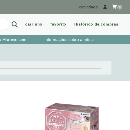
convidado _
0
carrinho
favorito
Histórico de compras
o Maronie.com
Informações sobre a mídia