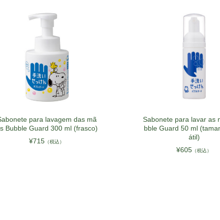
Sabonete para lavagem das mã
Sabonete para lavar as
s Bubble Guard 300 ml (frasco)
bble Guard 50 ml (tama
átil)
¥715
（税込）
¥605
（税込）