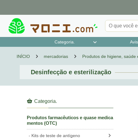
Categoria.
Avis
Medicamentos de classe 1
Medicamentos designados da categori
Medicamentos de classe 2
Medicamentos de classe 3
Kits de teste de antígeno
Medicamentos que podem estar sujeit
quase-droga designada
INÍCIO
mercadorias
Produtos de higiene, saúde 
a 2
os a abuso, etc.
Desinfecção e esterilização
Categoria.
Produtos farmacêuticos e quase medica
mentos (OTC)
Kits de teste de antígeno