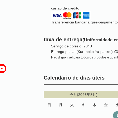
cartão de crédito
Transferência bancária (pré-pagamento
taxa de entrega
(Uniformidade em
Serviço de correio: ¥840
Entrega postal (Kuroneko Yu-packet) ¥
Não disponível para todos os produtos e quan
Calendário de dias úteis
今月(2026年8月)
日
月
火
水
木
金