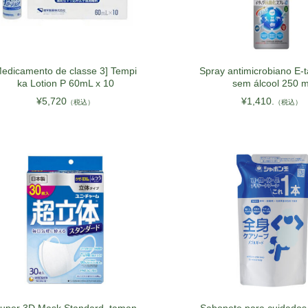
ITA
POL
UKR
edicamento de classe 3] Tempi
Spray antimicrobiano E-t
ka Lotion P 60mL x 10
sem álcool 250 m
NLD
¥5,720
¥1,410.
（税込）
（税込）
ROU
GRC
HUN
CZE
SWE
BGR
DNK
FIN
SVK