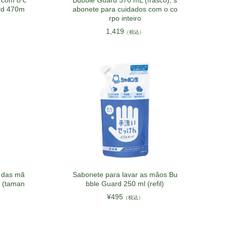
 com o c
Bubble Guard 570 mL (frasco), s
ard 470m
abonete para cuidados com o co
rpo inteiro
1,419
（税込）
 das mã
Sabonete para lavar as mãos Bu
 (taman
bble Guard 250 ml (refil)
¥495
（税込）