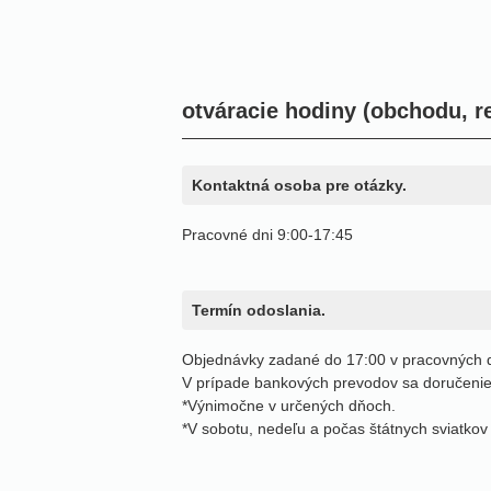
NOR
LTU
SVN
otváracie hodiny (obchodu, re
LVA
EST
Kontaktná osoba pre otázky.
Pracovné dni 9:00-17:45
Termín odoslania.
Objednávky zadané do 17:00 v pracovných d
V prípade bankových prevodov sa doručenie 
*Výnimočne v určených dňoch.
*V sobotu, nedeľu a počas štátnych sviatkov