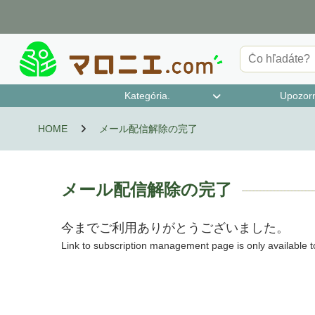
Kategória.
Upozorn
Lieky triedy 1
Určené lieky kategórie 2
Lieky triedy 2
Lieky triedy 3
Súpravy na testovanie antigénov
Lieky, ktoré môžu byť predmetom zneu
označené ako kvázi-drogy
HOME
メール配信解除の完了
žitia atď.
メール配信解除の完了
今までご利用ありがとうございました。
Link to subscription management page is only available to