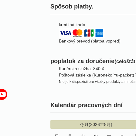
Spôsob platby.
kreditná karta
Bankový prevod (platba vopred)
poplatok za doručenie
(celoštá
Kuriérska služba: 840 ¥
Poštová zásielka (Kuroneko Yu-packet)
Nie je k dispozícii pre všetky produkty a množs
Kalendár pracovných dní
今月(2026年8月)