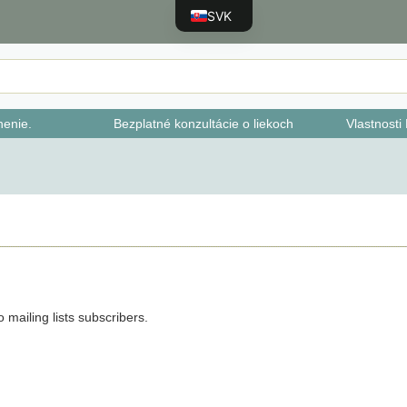
SVK
JPN
ENG
CHN
enie.
Bezplatné konzultácie o liekoch
Vlastnost
TWN
KOR
VNM
BRA
IDN
ESP
FRA
 mailing lists subscribers.
PRT
RUS
DEU