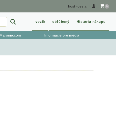
hosť -cestami
0
vozík
obľúbený
História nákupu
i Maronie.com
Informácie pre médiá