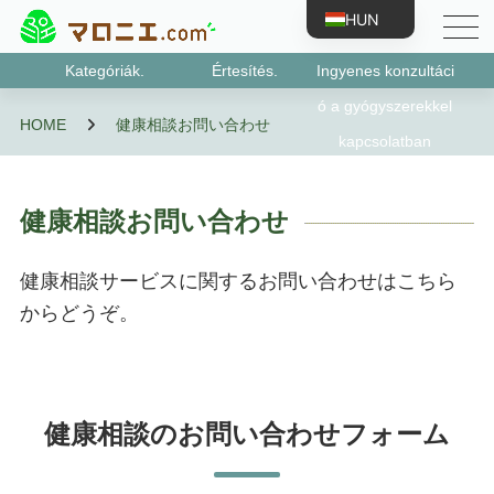
HUN
JPN
Kategóriák.
Értesítés.
Ingyenes konzultáci
ENG
Az 1. osztályba tartozó gyógyszerek
Kijelölt 2. kategóriájú gyógyszerek
2. osztályba tartozó gyógyszerek
3. osztályba tartozó gyógyszerek
Antigén tesztkészletek
Visszaélésnek kitett gyógyszerek stb.
kijelölt kvázi kábítószer
ó a gyógyszerekkel
HOME
健康相談お問い合わせ
CHN
kapcsolatban
TWN
KOR
健康相談お問い合わせ
VNM
BRA
健康相談サービスに関するお問い合わせはこちら
IDN
からどうぞ。
ESP
FRA
PRT
健康相談のお問い合わせフォーム
RUS
DEU