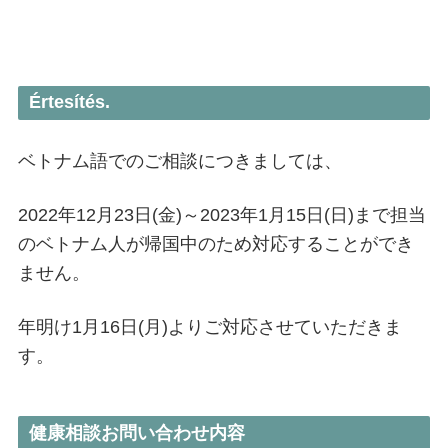
TUR
ITA
POL
Értesítés.
UKR
ベトナム語でのご相談につきましては、
NLD
ROU
2022年12月23日(金)～2023年1月15日(日)まで担当
GRC
のベトナム人が帰国中のため対応することができ
CZE
ません。
SWE
年明け1月16日(月)よりご対応させていただきま
BGR
す。
DNK
FIN
SVK
健康相談お問い合わせ内容