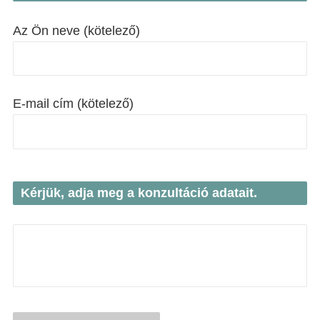
NOR
Az Ön neve (kötelező)
LTU
SVN
LVA
E-mail cím (kötelező)
EST
Kérjük, adja meg a konzultáció adatait.