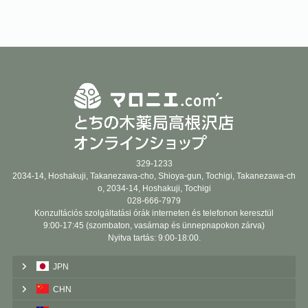
329-1233
2034-14, Hoshakuji, Takanezawa-cho, Shioya-gun, Tochigi, Takanezawa-ch
o, 2034-14, Hoshakuji, Tochigi
028-666-7979
Konzultációs szolgáltatási órák interneten és telefonon keresztül
9:00-17:45 (szombaton, vasárnap és ünnepnapokon zárva)
Nyitva tartás: 9:00-18:00.
JPN
CHN