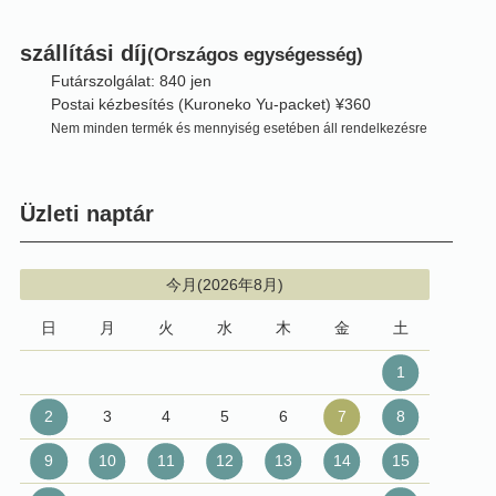
szállítási díj
(Országos egységesség)
Futárszolgálat: 840 jen
Postai kézbesítés (Kuroneko Yu-packet) ¥360
Nem minden termék és mennyiség esetében áll rendelkezésre
Üzleti naptár
今月(2026年8月)
日
月
火
水
木
金
土
1
2
3
4
5
6
7
8
9
10
11
12
13
14
15